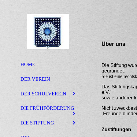
Über uns
HOME
Die Stiftung wu
gegründet.
Sie ist eine recht
DER VEREIN
Das Stiftungska
e.V."
DER SCHULVEREIN
sowie anderer In
Nicht zweckbes
DIE FRÜHFÖRDERUNG
„Freunde blinder
DIE STIFTUNG
Zustiftungen