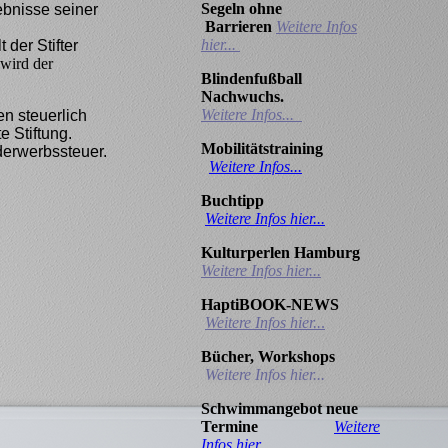
Segeln ohne
gebnisse seiner
Barrieren
Weitere Infos
hier...
der Stifter
 wird der
Blindenfußball
Nachwuchs.
Weitere Infos...
n steuerlich
 Stiftung.
Mobilitätstraining
derwerbssteuer.
Weitere Infos...
Buchtipp
Weitere Infos hier...
Kulturperlen Hamburg
Weitere Infos hier...
HaptiBOOK-NEWS
Weitere Infos hier..
.
Bücher, Workshops
Weitere Infos hier...
Schwimmangebot neue
Termine
Weitere
Infos hier..
.