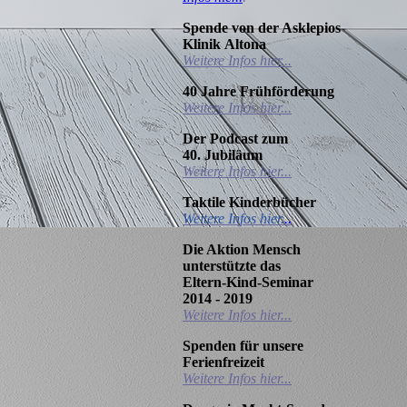
Spende von der Asklepios
Klinik
Altona
Weitere Infos hier...
40 Jahre
Frühförderung
Weitere Infos hier...
Der Podcast zum
40.
Jubiläum
Weitere Infos hier...
Taktile Kinderbücher
Weitere Infos hier.
..
Die Aktion Mensch
unterstützte das
Eltern-Kind-Seminar
2014 - 2019
Weitere Infos hier...
Spenden für unsere
Ferienfreizeit
Weitere Infos hier...