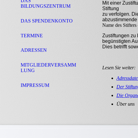
DAS
Mit einer Zustif
BILDUNGSZENTRUM
Stiftung
zu verfolgen. Di
abzustimmende 
DAS SPENDENKONTO
Name des Stifters 
TERMINE
Zustiftungen zu
begünstigten A
Dies betrifft s
ADRESSEN
MITGLIEDERVERSAMM
Lesen Sie weiter:
LUNG
Adressdate
IMPRESSUM
Der Stiftu
Die Organ
Über uns