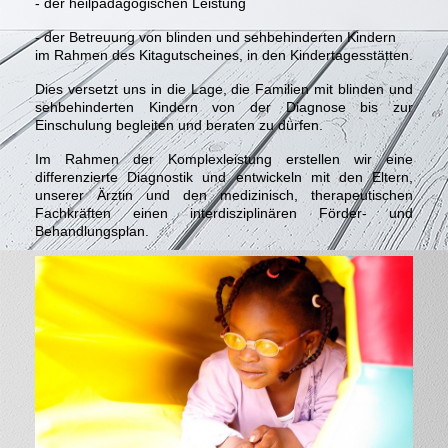
- der heilpädagogischen Leistung
- der Betreuung von blinden und sehbehinderten Kindern
im Rahmen des Kitagutscheines, in den Kindertagesstätten.
Dies versetzt uns in die Lage, die Familien mit blinden und
sehbehinderten Kindern von der Diagnose bis zur
Einschulung begleiten und beraten zu dürfen.
Im Rahmen der Komplexleistung erstellen wir eine
differenzierte Diagnostik und entwickeln mit den Eltern,
unserer Ärztin und den medizinisch, therapeutischen
Fachkräften einen interdisziplinären Förder- und
Behandlungsplan.