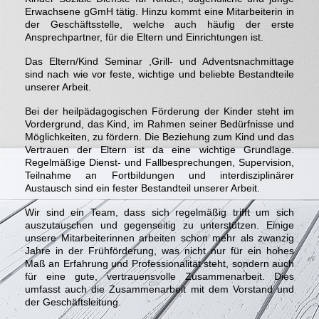
Erwachsene gGmH tätig. Hinzu kommt eine Mitarbeiterin in
der Geschäftsstelle, welche auch häufig der erste
Ansprechpartner, für die Eltern und Einrichtungen ist.
Das Eltern/Kind Seminar ,Grill- und Adventsnachmittage
sind nach wie vor feste, wichtige und beliebte Bestandteile
unserer Arbeit.
Bei der heilpädagogischen Förderung der Kinder steht im
Vordergrund, das Kind, im Rahmen seiner Bedürfnisse und
Möglichkeiten, zu fördern. Die Beziehung zum Kind und das
Vertrauen der Eltern ist da eine wichtige Grundlage.
Regelmäßige Dienst- und Fallbesprechungen, Supervision,
Teilnahme an Fortbildungen und interdisziplinärer
Austausch sind ein fester Bestandteil unserer Arbeit.
Wir sind ein Team, dass sich regelmäßig trifft um sich
auszutauschen und gegenseitig zu unterstützen. Einige
unsere Mitarbeiterinnen arbeiten schon mehr als zwanzig
Jahre in der Frühförderung, was nicht nur für ein hohes
Maß an Erfahrung und Professionalität steht, sondern auch
für eine gute, vertrauensvolle Zusammenarbeit. Dies
umfasst auch die Zusammenarbeit mit dem Vorstand und
der Geschäftsleitung.