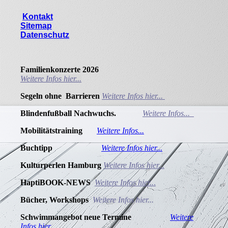
Kontakt
Sitemap
Datenschutz
Familienkonzerte 2026
Weitere Infos hier...
Segeln ohne Barrieren
Weitere Infos hier...
Blindenfußball Nachwuchs.
Weitere Infos...
Mobilitätstraining
Weitere Infos...
Buchtipp
Weitere Infos hier...
Kulturperlen Hamburg
Weitere Infos hier...
HaptiBOOK-NEWS
Weitere Infos hier..
.
Bücher, Workshops
Weitere Infos hier...
Schwimmangebot neue Termine
Weitere
Infos hier..
.