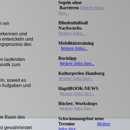
Segeln ohne
Barrieren
Weitere Infos
hier...
Blindenfußball
n wir
Nachwuchs.
Weitere Infos...
 erkennen und
u entwickeln und
Mobilitätstraining
sungsprozess des
Weitere Infos...
Buchtipp
en laufenden
Weitere Infos hier...
nostik zum
Kulturperlen Hamburg
Weitere Infos hier...
ln, soweit es
e Aufgaben und
HaptiBOOK-NEWS
Weitere Infos hier..
.
Bücher, Workshops
Weitere Infos hier...
ie Basis des
Schwimmangebot neue
Termine
Weitere
nd gewährleistet
Infos hier..
.