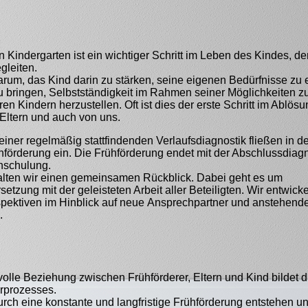
den Kindergarten ist ein wichtiger Schritt im Leben des Kindes, de
gleiten.
arum, das Kind darin zu stärken, seine eigenen Bedürfnisse zu
 bringen, Selbstständigkeit im Rahmen seiner Möglichkeiten z
en Kindern herzustellen. Oft ist dies der erste Schritt im Ablö
Eltern und auch von uns.
iner regelmäßig stattfindenden Verlaufsdiagnostik fließen in d
hförderung ein.
Die Frühförderung endet mit der Abschlussdiag
inschulung.
halten wir einen gemeinsamen Rückblick. Dabei geht es um
etzung mit der geleisteten Arbeit aller Beteiligten.
Wir entwicke
spektiven im Hinblick auf neue
Ansprechpartner und anstehend
.
olle Beziehung zwischen Frühförderer, Eltern und Kind bildet d
rprozesses.
rch eine konstante und langfristige Frühförderung entstehen u