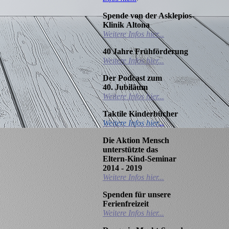
Spende von der Asklepios
Klinik
Altona
Weitere Infos hier...
40 Jahre
Frühförderung
Weitere Infos hier...
Der Podcast zum
40.
Jubiläum
Weitere Infos hier...
Taktile Kinderbücher
Weitere Infos hier.
..
Die Aktion Mensch
unterstützte das
Eltern-Kind-Seminar
2014 - 2019
Weitere Infos hier...
Spenden für unsere
Ferienfreizeit
Weitere Infos hier...