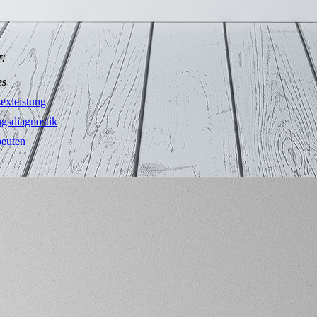
:
es
exleistung
gsdiagnostik
peuten