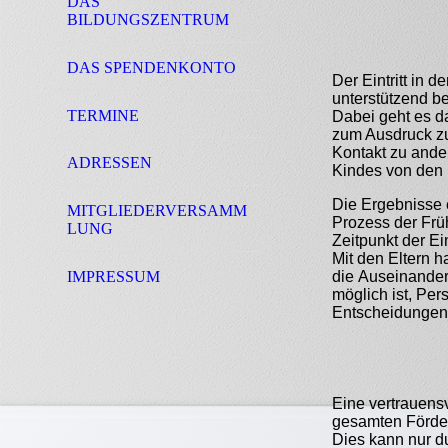
DAS
BILDUNGSZENTRUM
DAS SPENDENKONTO
Der Eintritt in 
unterstützend be
TERMINE
Dabei geht es d
zum Ausdruck zu
Kontakt zu ander
ADRESSEN
Kindes von den 
Die Ergebnisse e
MITGLIEDERVERSAMM
Prozess der Frü
LUNG
Zeitpunkt der E
Mit den Eltern 
IMPRESSUM
die Auseinanders
möglich ist, Per
Entscheidungen
Eine vertrauensv
gesamten Förde
Dies kann nur du